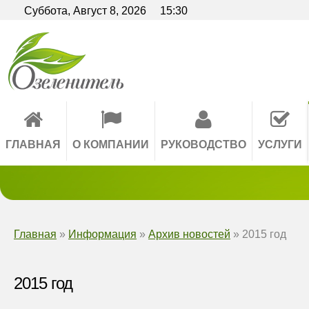
Вкл
Версия для слабовидящих:
Суббота,
Август
8,
2026
15:30
A
A
AA
A A
Размер шрифта:
Интервал:
Изо
A
ГЛАВНАЯ
О КОМПАНИИ
РУКОВОДСТВО
УСЛУГИ
Главная
»
Информация
»
Архив новостей
»
2015 год
2015 год