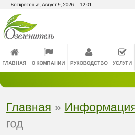
Вкл
Версия для слабовидящих:
Воскресенье,
Август
9,
2026
12:01
A
A
AA
A A
Размер шрифта:
Интервал:
Изо
A
ГЛАВНАЯ
О КОМПАНИИ
РУКОВОДСТВО
УСЛУГИ
Главная
»
Информаци
год