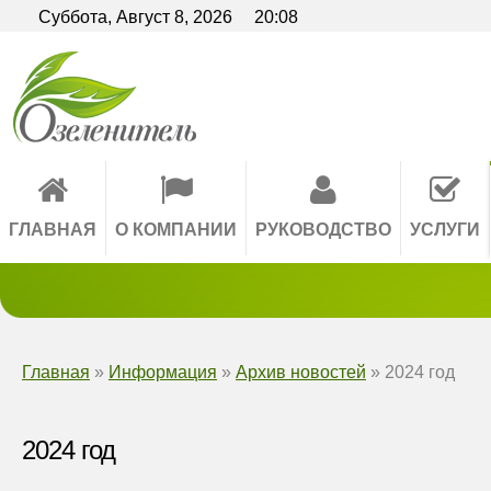
Вкл
Версия для слабовидящих:
Суббота,
Август
8,
2026
20:08
A
A
AA
A A
Размер шрифта:
Интервал:
Изо
A
ГЛАВНАЯ
О КОМПАНИИ
РУКОВОДСТВО
УСЛУГИ
Главная
»
Информация
»
Архив новостей
»
2024 год
2024 год